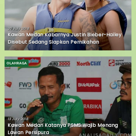
20 July 2018
Kawan Medan Kabarnya Justin Bieber-Hailey
Disebut Sedang Siapkan Pernikahan
OLAHRAGA
13 July 2018
Kawan Medan Katanya PSMS Wajib Menang
Lawan Persipura