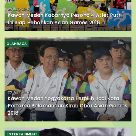
20 July 2018
Kawan Medan Kabarnya Pesona 4 Atlet Putri
Ini Siap Hebohkan Asian Games 2018
OLAHRAGA
20 July 2018
Kawan Medan Yogyakarta Terpilih Jadi Kota
Pertama Pelaksanaan Kirab Obor Asian Games
2018
ENTERTAINMENT