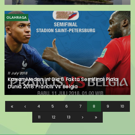
OLAHRAGA
11 July 2018
Kawan Medan Ini Dia 8 Fakta Semifinal Piala
Dunia 2018 Prancis Vs Belgia
4
5
6
7
8
9
10
11
12
13