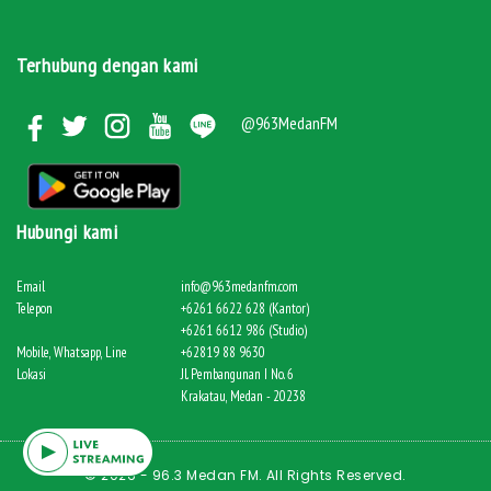
Terhubung dengan kami
@963MedanFM
Hubungi kami
Email
info@963medanfm.com
Telepon
+6261 6622 628 (Kantor)
+6261 6612 986 (Studio)
Mobile, Whatsapp, Line
+62819 88 9630
Lokasi
Jl. Pembangunan I No. 6
Krakatau, Medan - 20238
© 2026 - 96.3 Medan FM. All Rights Reserved.