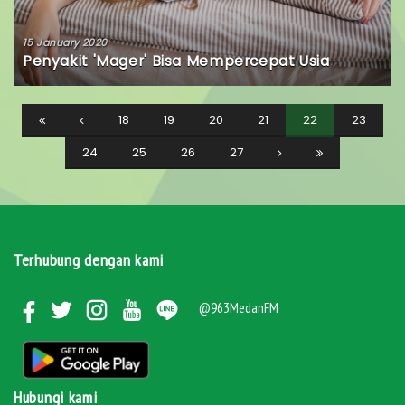
15 January 2020
Penyakit 'Mager' Bisa Mempercepat Usia
18
19
20
21
22
23
24
25
26
27
Terhubung dengan kami
@963MedanFM
Hubungi kami