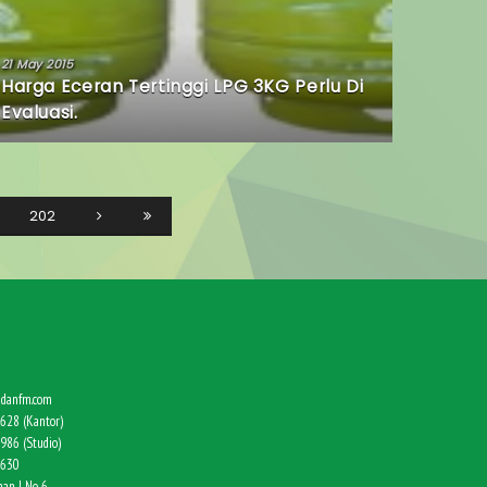
21 May 2015
Harga Eceran Tertinggi LPG 3KG Perlu Di
Evaluasi.
202
danfm.com
628 (Kantor)
986 (Studio)
9630
an I No. 6