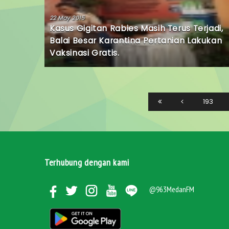
22 May 2015
Kasus Gigitan Rabies Masih Terus Terjadi,
Balai Besar Karantina Pertanian Lakukan
Vaksinasi Gratis.
193
Terhubung dengan kami
@963MedanFM