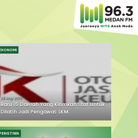
EKONOMI
25 May 2015
Baru 15 Daerah Yang Kirimkan Staf Untuk
Dilatih Jadi Pengawas LKM.
PERISTIWA