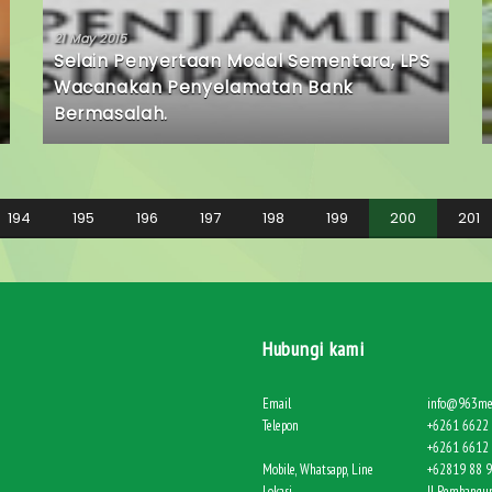
21 May 2015
Selain Penyertaan Modal Sementara, LPS
Wacanakan Penyelamatan Bank
Bermasalah.
194
195
196
197
198
199
200
201
Hubungi kami
Email
info@963me
Telepon
+6261 6622 
+6261 6612 
Mobile, Whatsapp, Line
+62819 88 
Lokasi
Jl. Pembangun