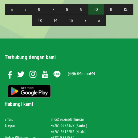
6
7
8
9
10
11
12
13
14
15
Terhubung dengan kami
@963MedanFM
Hubungi kami
Email
info@963medanfm.com
Telepon
+6261 6622 628 (Kantor)
+6261 6612 986 (Studio)
Mobile, Whatsapp, Line
+62819 88 9630