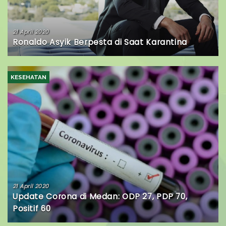
21 April 2020
Ronaldo Asyik Berpesta di Saat Karantina
KESEHATAN
21 April 2020
Update Corona di Medan: ODP 27, PDP 70,
Positif 60