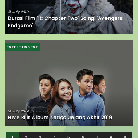
31 July 2019
Durasi Film 'It: Chapter Two' Saingi 'Avengers:
Endgame'
ENTERTAINMENT
31 July 2019
HIVI! Rilis Album Ketiga Jelang Akhir 2019
1
2
3
4
5
6
7
8
9