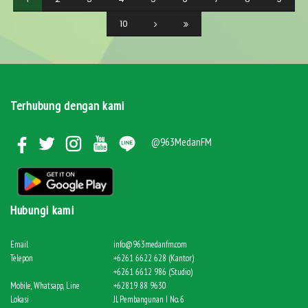
10
Terhubung dengan kami
@963MedanFM
Hubungi kami
Email
info@963medanfm.com
Telepon
+6261 6622 628 (Kantor)
+6261 6612 986 (Studio)
Mobile, Whatsapp, Line
+62819 88 9630
Lokasi
Jl. Pembangunan I No. 6