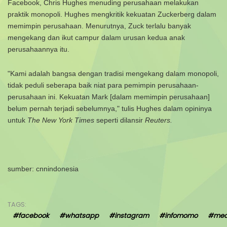
Facebook, Chris Hughes menuding perusahaan melakukan
praktik monopoli.
Hughes mengkritik kekuatan Zuckerberg dalam
memimpin perusahaan. Menurutnya, Zuck terlalu banyak
mengekang dan ikut campur dalam urusan kedua anak
perusahaannya itu.
"Kami adalah bangsa dengan tradisi mengekang dalam monopoli,
tidak peduli seberapa baik niat para pemimpin perusahaan-
perusahaan ini. Kekuatan Mark [dalam memimpin perusahaan]
belum pernah terjadi sebelumnya," tulis Hughes dalam opininya
untuk
The New York Times
seperti dilansir
Reuters.
sumber: cnnindonesia
TAGS:
#facebook
#whatsapp
#instagram
#infomomo
#med