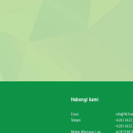
Hubungi kami
Email
info@963me
Telepon
+6261 6622 
+6261 6612 
Mobile, Whatsapp, Line
+62819 88 