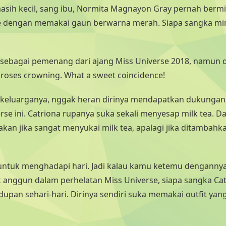
masih kecil, sang ibu, Normita Magnayon Gray pernah bermi
e dengan memakai gaun berwarna merah. Siapa sangka m
sebagai pemenang dari ajang Miss Universe 2018, namun d
oses crowning. What a sweet coincidence!
di keluarganya, nggak heran dirinya mendapatkan dukunga
erse ini. Catriona rupanya suka sekali menyesap milk tea. D
an jika sangat menyukai milk tea, apalagi jika ditambahka
untuk menghadapi hari. Jadi kalau kamu ketemu denganny
anggun dalam perhelatan Miss Universe, siapa sangka Cat
upan sehari-hari. Dirinya sendiri suka memakai outfit yan