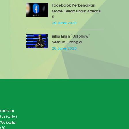
Facebook Perkenalkan
Mode Gelap untuk Aplikasi
S
29 June 2020
Billie Eilish "Unfollow"
Semua Orang d
26 June 2020
danfm.com
628 (Kantor)
986 (Studio)
9630