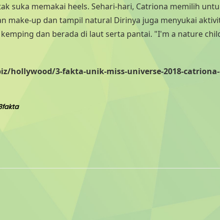
tak suka memakai heels. Sehari-hari, Catriona memilih unt
make-up dan tampil natural Dirinya juga menyukai aktivi
kemping dan berada di laut serta pantai. "I'm a nature chil
/hollywood/3-fakta-unik-miss-universe-2018-catriona-
3fakta