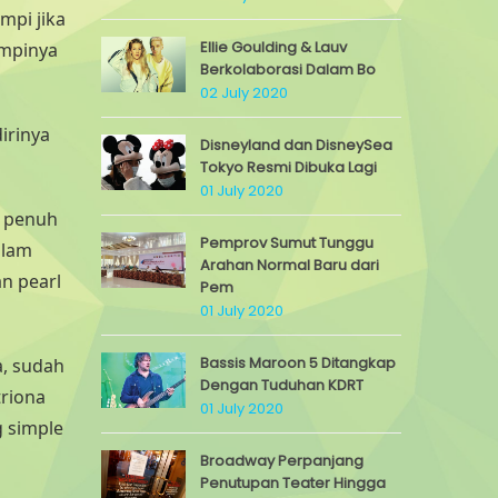
mpi jika
Ellie Goulding & Lauv
impinya
Berkolaborasi Dalam Bo
02 July 2020
irinya
Disneyland dan DisneySea
Tokyo Resmi Dibuka Lagi
01 July 2020
n penuh
Pemprov Sumut Tunggu
alam
Arahan Normal Baru dari
n pearl
Pem
01 July 2020
Bassis Maroon 5 Ditangkap
a, sudah
Dengan Tuduhan KDRT
riona
01 July 2020
g simple
Broadway Perpanjang
Penutupan Teater Hingga