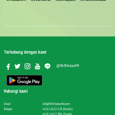
Terhubung dengan kami
@963MedanFM
Hubungi kami
Email
info@963medanfm.com
Telepon
+6261 6622 628 (Kantor)
+6261 6612 986 (Studio)