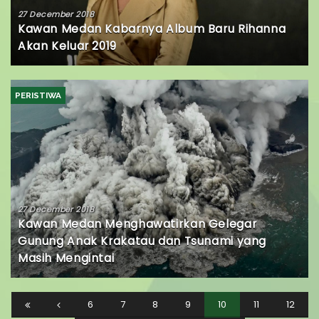
27 December 2018
Kawan Medan Kabarnya Album Baru Rihanna
Akan Keluar 2019
PERISTIWA
27 December 2018
Kawan Medan Menghawatirkan Gelegar
Gunung Anak Krakatau dan Tsunami yang
Masih Mengintai
6
7
8
9
10
11
12