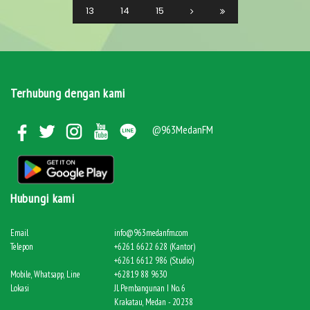
13
14
15
Terhubung dengan kami
@963MedanFM
Hubungi kami
Email
info@963medanfm.com
Telepon
+6261 6622 628 (Kantor)
+6261 6612 986 (Studio)
Mobile, Whatsapp, Line
+62819 88 9630
Lokasi
Jl. Pembangunan I No. 6
Krakatau, Medan - 20238