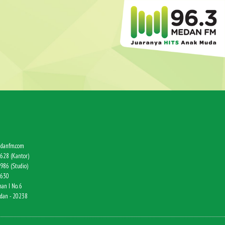
danfm.com
628 (Kantor)
986 (Studio)
9630
an I No. 6
edan - 20238