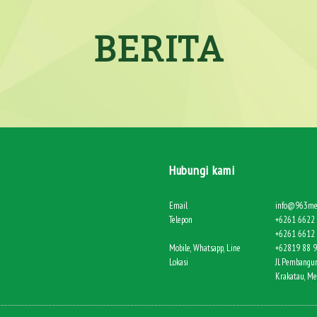
BERITA
Hubungi kami
Email
info@963me
Telepon
+6261 6622 
+6261 6612 
Mobile, Whatsapp, Line
+62819 88 
Lokasi
Jl. Pembangun
Krakatau, M