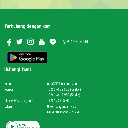
Terhubung dengan kami
@963MedanFM
Hubungi kami
Email
info@963medanfm.com
Telepon
+6261 6622 628 (Kantor)
+6261 6612 986 (Studio)
Mobile, Whatsapp, Line
+62819 88 9630
Lokasi
Jl. Pembangunan I No. 6
Krakatau, Medan - 20238