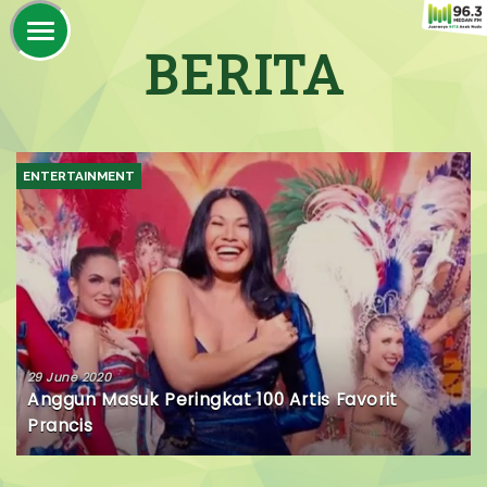
BERITA
ENTERTAINMENT
29 June 2020
Anggun Masuk Peringkat 100 Artis Favorit
Prancis