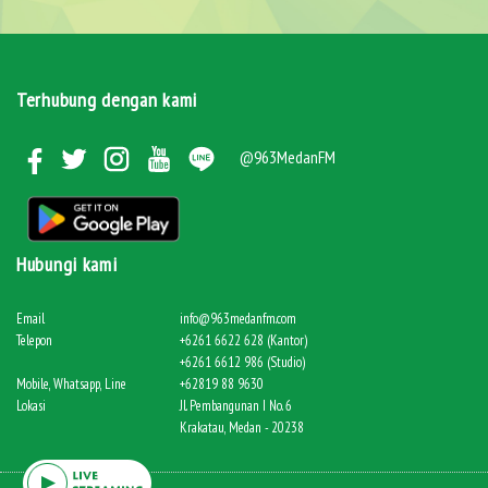
Terhubung dengan kami
@963MedanFM
Hubungi kami
Email
info@963medanfm.com
Telepon
+6261 6622 628 (Kantor)
+6261 6612 986 (Studio)
Mobile, Whatsapp, Line
+62819 88 9630
Lokasi
Jl. Pembangunan I No. 6
Krakatau, Medan - 20238