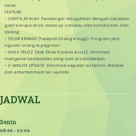
issue.
FEATURE:
- CERITA APALAH: Pendengar disuguhkan dengan candaan
gokil berupa show stand up comedy oleh komika kita, Deo
Ginting
- TELOR KRINGG (Telepon Orang Kringg): Program jahil,
ngusilin orang di pagi hari.
- GASS TRUZZ (Gak Stres Karena Aruzz): Informasi
mengenai kemacetan yang ada di kota Medan.
- 2-MINUTE UPDATE: Informasi seputar isu terkini, lifestyle
dan entertainment ter-update.
JADWAL
Senin
06:00 - 10:00