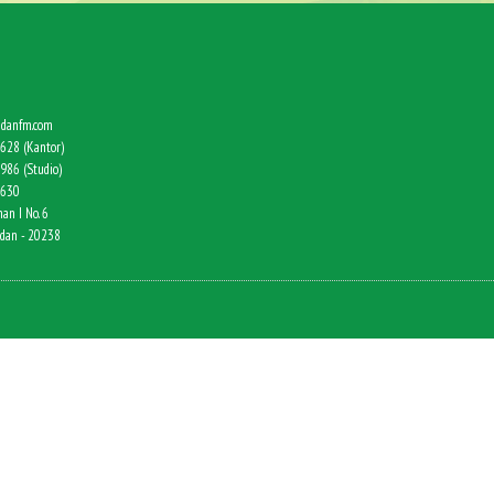
danfm.com
628 (Kantor)
986 (Studio)
9630
an I No. 6
edan - 20238