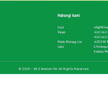
Hubungi kami
Email
info@963me
Telepon
+6261 6622 
+6261 6612 
Mobile, Whatsapp, Line
+62819 88 
Lokasi
Jl. Pembangun
Krakatau, M
© 2026 - 96.3 Medan FM. All Rights Reserved.