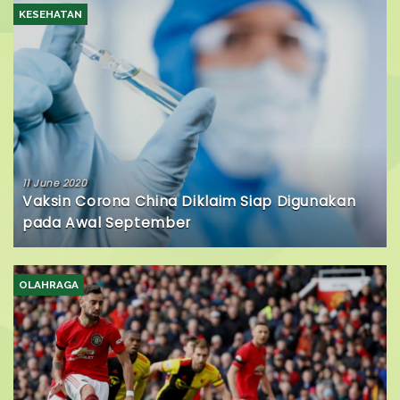
KESEHATAN
11 June 2020
Vaksin Corona China Diklaim Siap Digunakan
pada Awal September
OLAHRAGA