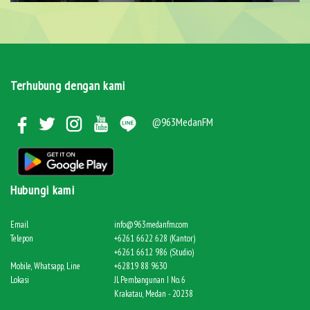
Terhubung dengan kami
@963MedanFM
Hubungi kami
Email
info@963medanfm.com
Telepon
+6261 6622 628 (Kantor)
+6261 6612 986 (Studio)
Mobile, Whatsapp, Line
+62819 88 9630
Lokasi
Jl. Pembangunan I No. 6
Krakatau, Medan - 20238