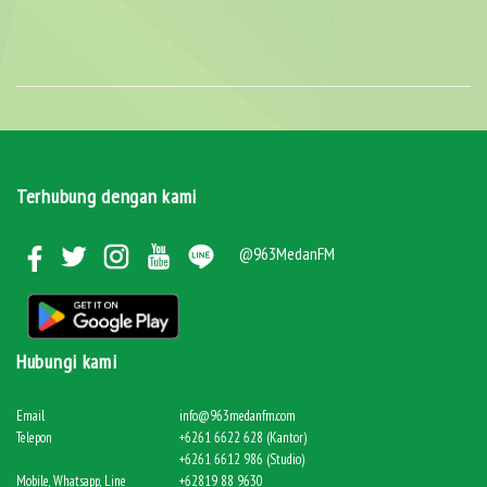
Terhubung dengan kami
@963MedanFM
Hubungi kami
Email
info@963medanfm.com
Telepon
+6261 6622 628 (Kantor)
+6261 6612 986 (Studio)
Mobile, Whatsapp, Line
+62819 88 9630