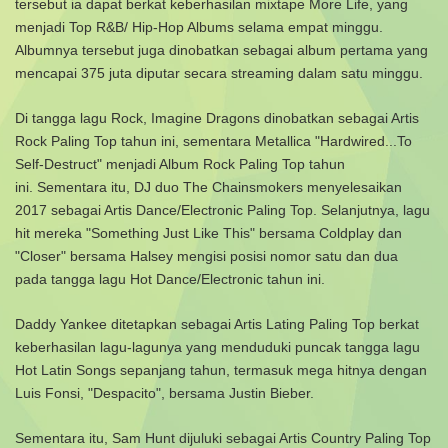
tersebut ia dapat berkat keberhasilan mixtape More Life, yang
menjadi Top R&B/ Hip-Hop Albums selama empat minggu.
Albumnya tersebut juga dinobatkan sebagai album pertama yang
mencapai 375 juta diputar secara streaming dalam satu minggu.
Di tangga lagu Rock, Imagine Dragons dinobatkan sebagai Artis
Rock Paling Top tahun ini, sementara Metallica "Hardwired...To
Self-Destruct" menjadi Album Rock Paling Top tahun
ini.
Sementara itu, DJ duo The Chainsmokers menyelesaikan
2017 sebagai Artis Dance/Electronic Paling Top. Selanjutnya, lagu
hit mereka "Something Just Like This" bersama Coldplay dan
"Closer" bersama Halsey mengisi posisi nomor satu dan dua
pada tangga lagu Hot Dance/Electronic tahun ini.
Daddy Yankee ditetapkan sebagai Artis Lating Paling Top berkat
keberhasilan lagu-lagunya yang menduduki puncak tangga lagu
Hot Latin Songs sepanjang tahun, termasuk mega hitnya dengan
Luis Fonsi, "Despacito", bersama Justin Bieber.
Sementara itu, Sam Hunt dijuluki sebagai Artis Country Paling Top