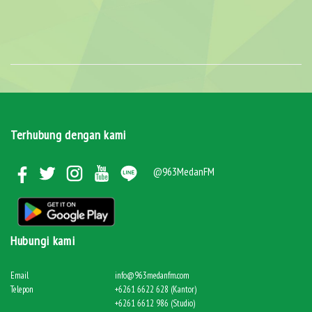
Terhubung dengan kami
@963MedanFM
Hubungi kami
Email
info@963medanfm.com
Telepon
+6261 6622 628 (Kantor)
+6261 6612 986 (Studio)