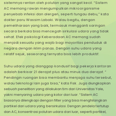
sistemnya rentan oleh polutan yang sangat kecil. “Sistem
AC memang rawan mengumpulkan mikroorganisme
penyebab infeksi dan alergen, seperti tungau debu,” kata
dokter paru Wassim Labaki. Walau begitu, dengan
pemeliharaan yang baik, termasuk mengganti saringan
secara berkala bisa mencegah sirkulasi udara yang tidak
sehat. Efek psikologi Keberadaan AC memang sudah
menjadi sesuatu yang wajib bagi mayoritas penduduk di
negara dengan iklim panas. Dengan suhu udara yang
relatif sejuk, seseorang ternyata bisa lebih produktif.
Suhu udara yang dianggap kondusif bagi pekerja kantoran
adalah berkisar 21 derajat plus atau minus dua derajat. “
Pendingin ruangan bisa membantu menjaga suhu tersebut,
walau teknologi lain juga bisa,” kata Fisk. J
uga diungkapkan
sebuah penelitian yang dilakukan tim dari Universitas Yale,
yakni menyaring udara yang kotor dari luar. “Sistem AC
biasanya dilengkapi dengan filter yang bisa menghilangkan
partikel dari udara yang bersirkulasi. Dengan jendela tertutup
dan AC, konsentrasi polutan udara dari luar, seperti partikel,