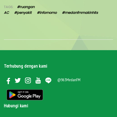
TAGS:
#ruangan
AC
#penyakit
#infomomo
#medanfmmakinhits
Terhubung dengan kami
@963MedanFM
Hubungi kami