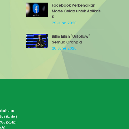
Facebook Perkenalkan
Mode Gelap untuk Aplikasi
S
29 June 2020
Billie Eilish "Unfollow"
Semua Orang d
26 June 2020
danfm.com
628 (Kantor)
986 (Studio)
9630