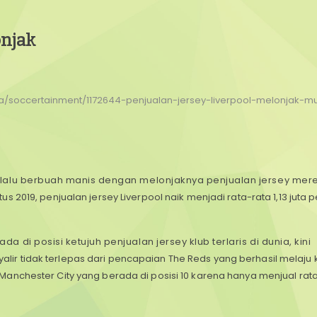
onjak
ola/soccertainment/1172644-penjualan-jersey-liverpool-melonjak-
 lalu berbuah manis dengan melonjaknya penjualan jersey mer
us 2019, penjualan jersey Liverpool naik menjadi rata-rata 1,13 juta
di posisi ketujuh penjualan jersey klub terlaris di dunia, kini
inyalir tidak terlepas dari pencapaian The Reds yang berhasil melaju k
Manchester City yang berada di posisi 10 karena hanya menjual rat