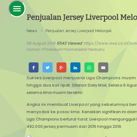
Penjualan Jersey Liverpool Mel
News
Penjualan Jersey Liverpool Melonjak
08 August 2019
6543 Viewed
https://www.viva.co.id/b
nomor-1?medium=home&link=terbaru
Sukses Liverpool menjuarai Liga Champions musim
hingga dua kali lipat.
Dilansir
Daily Mail,
Selasa 6 Agust
selama lima musim terakhir.
Angka ini membuat Liverpool yang sebelumnya berada 
menyodok ke posisi lima.
Kenaikan signifikan ini dis
Liga Champions berturut-turut.
Liverpool mengungguli 
492.000 jersey permusim dari 2015 hingga 2019.