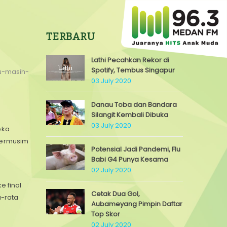
TERBARU
Lathi Pecahkan Rekor di
Spotify, Tembus Singapur
mu-masih-
03 July 2020
Danau Toba dan Bandara
Silangit Kembali Dibuka
03 July 2020
eka
 permusim
Potensial Jadi Pandemi, Flu
Babi G4 Punya Kesama
02 July 2020
e final
Cetak Dua Gol,
a-rata
Aubameyang Pimpin Daftar
Top Skor
02 July 2020