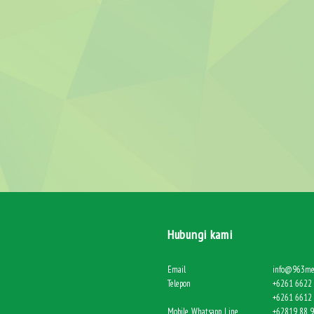
Hubungi kami
Email
info@963me
Telepon
+6261 6622 
+6261 6612 
Mobile, Whatsapp, Line
+62819 88 