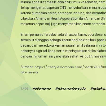
Minum soda diet masih lebih baik untuk kesehatan, nam
tetap mengintai. Laporan CNN menyebutkan, minum dua 
karena gumpalan darah, serangan jantung, dan kematian 
dilakukan American Heart Association dan American Str
makanan cepat saji juga menyampaikan enam pemanis 
Enam pemanis tersebut adalah aspartame, sucralose, 
tersebut dianggap sebagai racun bagi bakteri baik pada
badan, dan mereduksi kemampuan hamil selama in virto 
sebanyak tiga kali lipat, serta meningkatkan risiko di
dengan minuman lain yang lebih sehat. Air putih, misaln
https://lifestyle.kompas.com/read/2019/
Sumber :
alasannya
TAGS:
#infomomo
#minumanbersoda
#risikoke