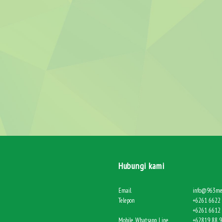
Hubungi kami
Email
info@963me
Telepon
+6261 6622 
+6261 6612 
Mobile, Whatsapp, Line
+62819 88 