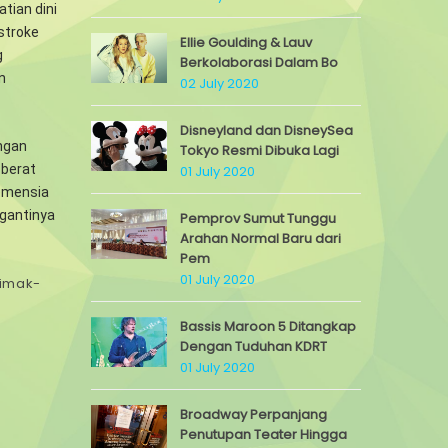
tian dini
stroke
Ellie Goulding & Lauv
g
Berkolaborasi Dalam Bo
n
02 July 2020
Disneyland dan DisneySea
ngan
Tokyo Resmi Dibuka Lagi
 berat
01 July 2020
demensia
ggantinya
Pemprov Sumut Tunggu
Arahan Normal Baru dari
Pem
01 July 2020
simak-
Bassis Maroon 5 Ditangkap
Dengan Tuduhan KDRT
01 July 2020
Broadway Perpanjang
Penutupan Teater Hingga