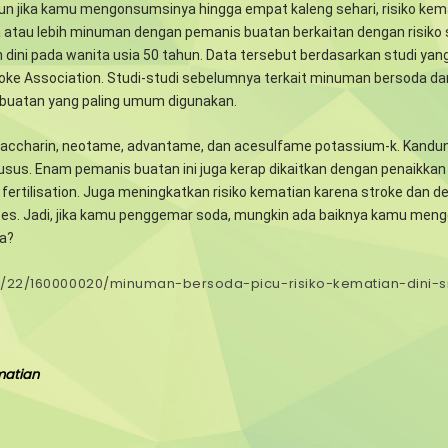
un jika kamu mengonsumsinya hingga empat kaleng sehari, risiko kema
atau lebih minuman dengan pemanis buatan berkaitan dengan risiko 
dini pada wanita usia 50 tahun. Data tersebut berdasarkan studi yan
oke Association. Studi-studi sebelumnya terkait minuman bersoda da
buatan yang paling umum digunakan.
saccharin, neotame, advantame, dan acesulfame potassium-k. Kandu
 usus. Enam pemanis buatan ini juga kerap dikaitkan dengan penaikkan
fertilisation. Juga meningkatkan risiko kematian karena stroke dan 
abetes. Jadi, jika kamu penggemar soda, mungkin ada baiknya kamu men
ya?
03/22/160000020/minuman-bersoda-picu-risiko-kematian-dini-
matian