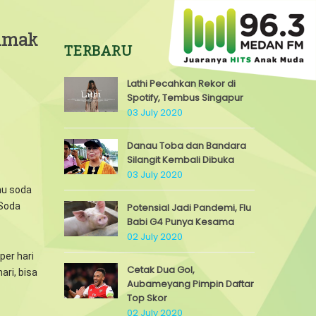
Simak
TERBARU
Lathi Pecahkan Rekor di
Spotify, Tembus Singapur
03 July 2020
Danau Toba dan Bandara
Silangit Kembali Dibuka
03 July 2020
mu soda
 Soda
Potensial Jadi Pandemi, Flu
Babi G4 Punya Kesama
02 July 2020
per hari
Cetak Dua Gol,
ri, bisa
Aubameyang Pimpin Daftar
Top Skor
02 July 2020