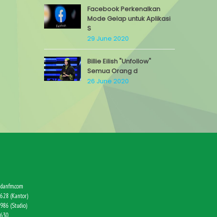
Facebook Perkenalkan
Mode Gelap untuk Aplikasi
S
29 June 2020
Billie Eilish "Unfollow"
Semua Orang d
26 June 2020
danfm.com
628 (Kantor)
986 (Studio)
9630