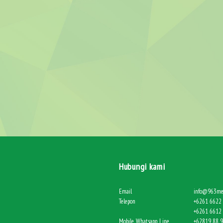
Hubungi kami
Email
info@963me
Telepon
+6261 6622 
+6261 6612 
Mobile, Whatsapp, Line
+62819 88 