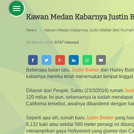
Kawan Medan Kabarnya Justin Bi
News
Kawan Medan Kabarnya Justin Bieber Beli Rumah S
25 March 2019
5747 Viewed
Beberapa bulan lalu,
Justin Bieber
dan Hailey Bald
kabarnya mereka telah menemukan tempat tinggal
Dilansir dari
People
, Sabtu (23/3/2019) rumah
Just
120 miliar. Ini pun, sebenarnya ia sudah mendapa
California tersebut, awalnya dibanderol dengan ha
Seperti apa sih, rumah baru
Justin Bieber
yang har
6.132 kaki atau sekitar 560 meter persegi ini di
menampilkan gaya Hollywood yang glamor dan Cali