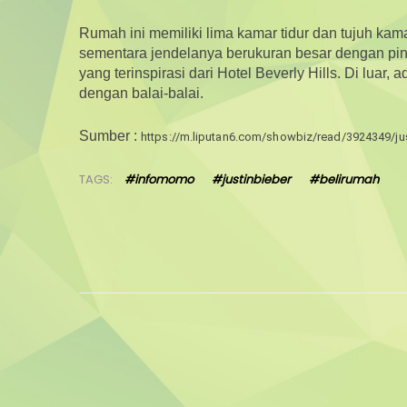
Rumah ini memiliki lima kamar tidur dan tujuh kama
sementara jendelanya berukuran besar dengan pingg
yang terinspirasi dari Hotel Beverly Hills. Di lua
dengan balai-balai.
Sumber :
https://m.liputan6.com/showbiz/read/3924349/justi
TAGS:
#infomomo
#justinbieber
#belirumah