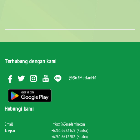
Terhubung dengan kami
@963MedanFM
Hubungi kami
Email
info@963medanfm.com
Telepon
+6261 6622 628 (Kantor)
+6261 6612 986 (Studio)