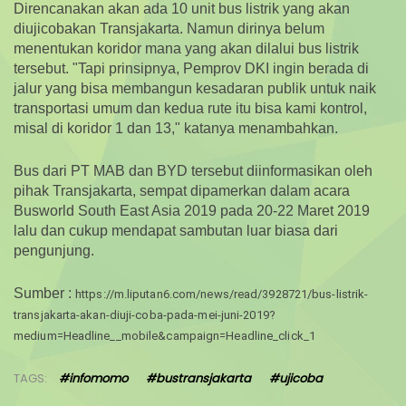
Direncanakan akan ada 10 unit bus listrik yang akan
diujicobakan Transjakarta. Namun dirinya belum
menentukan koridor mana yang akan dilalui bus listrik
tersebut. "Tapi prinsipnya, Pemprov DKI ingin berada di
jalur yang bisa membangun kesadaran publik untuk naik
transportasi umum dan kedua rute itu bisa kami kontrol,
misal di koridor 1 dan 13," katanya menambahkan.
Bus dari PT MAB dan BYD tersebut diinformasikan oleh
pihak Transjakarta, sempat dipamerkan dalam acara
Busworld South East Asia 2019 pada 20-22 Maret 2019
lalu dan cukup mendapat sambutan luar biasa dari
pengunjung.
Sumber :
https://m.liputan6.com/news/read/3928721/bus-listrik-
transjakarta-akan-diuji-coba-pada-mei-juni-2019?
medium=Headline__mobile&campaign=Headline_click_1
TAGS:
#infomomo
#bustransjakarta
#ujicoba