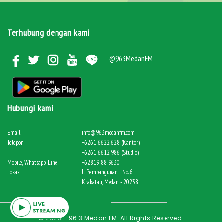
Terhubung dengan kami
@963MedanFM
Hubungi kami
Email
info@963medanfm.com
Telepon
+6261 6622 628 (Kantor)
+6261 6612 986 (Studio)
Mobile, Whatsapp, Line
+62819 88 9630
Lokasi
Jl. Pembangunan I No. 6
Krakatau, Medan - 20238
© 2026 - 96.3 Medan FM. All Rights Reserved.