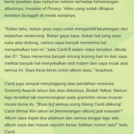
berisi jawaban atas nyinyiran netizen terhadap kemenangan
albumnya,
Invasion of Privacy
. Video yang sudah dihapus
tersebut diunggah di media sosialnya.
"Kalian tahu, bukan gaya saya untuk mengambil keuntungan dari
kejatuhan seseorang. Bukan gaya saya, bukan hal yang saya
suka atau dukung, namun saya banyak menerima hal
menyebalkan hari ini," kata Cardi B dalam video tersebut, dikutip
dari
E!
.
"Saya menerima banyak omong kosong hari ini dan saya
melihat banyak hal menyebalkan tadi malam dan saya muak atas
semua ini. Saya kerja keras untuk album saya," lanjutnya.
Cardi juga sempat menyinggung atas perolehan nominasi
Grammy Awards tahun lalu atas debutnya, Bodak Yellow. Namun
lagu tersebut tak memenangkan piala gramofon emas incaran
musisi dunia itu.
"[Kala itu] semua orang bilang Cardi ditikung!
Cardi dihina! Kini tahun ini [kemenangan album] jadi masalah?
Album saya dapat dua platinum dan semua tangga lagu ada
album saya dan masuk sepuluh besar, bahkan nomor satu!" kata
Cardi.