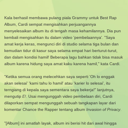
Kala berhasil membawa pulang piala Grammy untuk Best Rap
Album, Cardi sempat mengisahkan perjuangannya
menyelesaikan album itu di tengah masa kehamilannya. Dia pun
kembali mengisahkan itu dalam video 'pembelaannya'.
"Saya
amat kerja keras, mengunci diri di studio selama tiga bulan dan
kemudian tidur di kasur saya selama empat hari berturut-turut,
dan dalam kondisi hamil! Beberapa lagu bahkan tidak bisa masuk
album karena hidung saya amat kaku karena hamil," kata Cardi.
"Ketika semua orang melecehkan saya seperti 'Oh lo enggak
akan selesai' 'kami tahu lo hamil' atau 'karier lo selesai', itu
terngiang di kepala saya sementara saya bekerja!" lanjutnya,
mengutip
E!
.
Usai mengunggah video pembelaan diri, Cardi
dilaporkan sempat mengunggah sebuah tangkapan layar dari
komentar Chance the Rapper tentang album
Invasion of Privacy
.
"[Album] ini amatlah layak, album ini berisi hit dari awal hingga