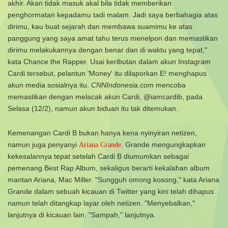
akhir. Akan tidak masuk akal bila tidak memberikan
penghormatan kepadamu tadi malam. Jadi saya berbahagia atas
dirimu, kau buat sejarah dan membawa suamimu ke atas
panggung yang saya amat tahu terus menelpon dan memastikan
dirimu melakukannya dengan benar dan di waktu yang tepat,"
kata Chance the Rapper.
Usai keributan dalam akun Instagram
Cardi tersebut, pelantun 'Money' itu dilaporkan E! menghapus
akun media sosialnya itu.
CNNIndonesia.com
mencoba
memastikan dengan melacak akun Cardi, @iamcardib, pada
Selasa (12/2), namun akun biduan itu tak ditemukan.
Kemenangan Cardi B bukan hanya kena nyinyiran netizen,
namun juga penyanyi
. Grande mengungkapkan
Ariana Grande
kekesalannya tepat setelah Cardi B diumumkan sebagai
pemenang Best Rap Album, sekaligus berarti kekalahan album
mantan Ariana, Mac Miller.
"Sungguh omong kosong," kata Ariana
Grande dalam sebuah kicauan di Twitter yang kini telah dihapus
namun telah ditangkap layar oleh netizen. "Menyebalkan,"
lanjutnya di kicauan lain. "Sampah," lanjutnya.