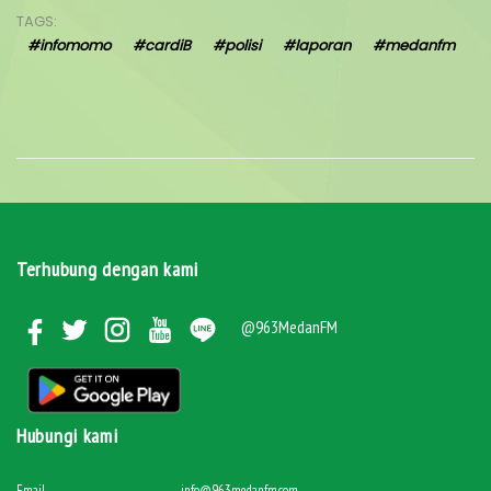
TAGS:
#infomomo
#cardiB
#polisi
#laporan
#medanfm
Terhubung dengan kami
@963MedanFM
Hubungi kami
Email
info@963medanfm.com