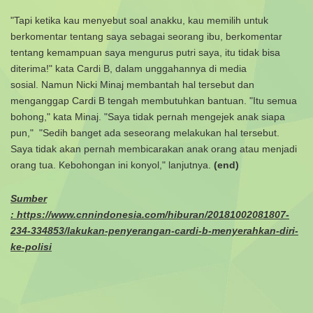
"Tapi ketika kau menyebut soal anakku, kau memilih untuk
berkomentar tentang saya sebagai seorang ibu, berkomentar
tentang kemampuan saya mengurus putri saya, itu tidak bisa
diterima!" kata Cardi B, dalam unggahannya di media
sosial.
Namun Nicki Minaj membantah hal tersebut dan
menganggap Cardi B tengah membutuhkan bantuan. "Itu semua
bohong," kata Minaj. "Saya tidak pernah mengejek anak siapa
pun,"
"Sedih banget ada seseorang melakukan hal tersebut.
Saya tidak akan pernah membicarakan anak orang atau menjadi
orang tua. Kebohongan ini konyol," lanjutnya.
(end)
Sumber
: https://www.cnnindonesia.com/hiburan/20181002081807-
234-334853/lakukan-penyerangan-cardi-b-menyerahkan-diri-
ke-polisi