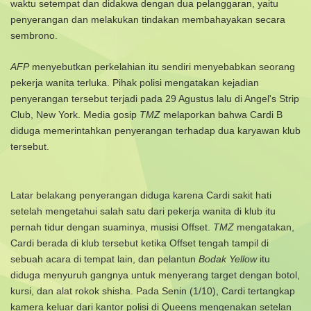
waktu setempat dan didakwa dengan dua pelanggaran, yaitu
penyerangan dan melakukan tindakan membahayakan secara
sembrono.
AFP
menyebutkan perkelahian itu sendiri menyebabkan seorang
pekerja wanita terluka.
Pihak polisi mengatakan kejadian
penyerangan tersebut terjadi pada 29 Agustus lalu di Angel's Strip
Club, New York.
Media gosip
TMZ
melaporkan bahwa Cardi B
diduga memerintahkan penyerangan terhadap dua karyawan klub
tersebut.
Latar belakang penyerangan diduga karena Cardi sakit hati
setelah mengetahui salah satu dari pekerja wanita di klub itu
pernah tidur dengan suaminya, musisi Offset.
TMZ
mengatakan,
Cardi berada di klub tersebut ketika Offset tengah tampil di
sebuah acara di tempat lain, dan pelantun
Bodak Yellow
itu
diduga menyuruh gangnya untuk menyerang target dengan botol,
kursi, dan alat rokok shisha.
Pada Senin (1/10), Cardi tertangkap
kamera keluar dari kantor polisi di Queens mengenakan setelan